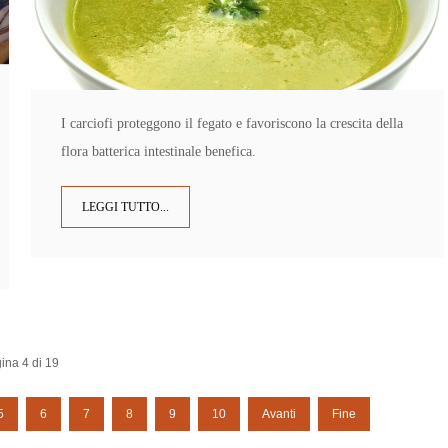
I carciofi proteggono il fegato e favoriscono la crescita della
flora batterica intestinale benefica.
LEGGI TUTTO...
ina 4 di 19
5
6
7
8
9
10
Avanti
Fine