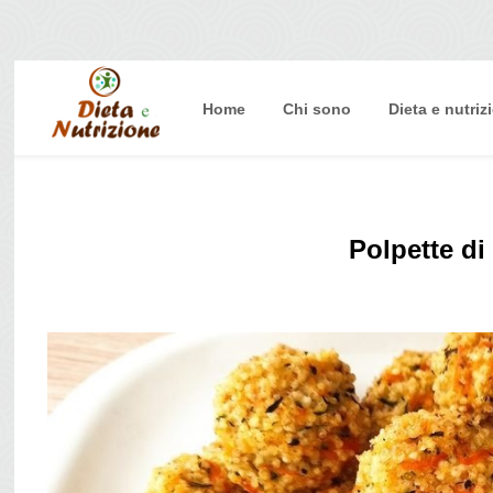
Home
Chi sono
Dieta e nutriz
Home
Chi sono
Dieta e nutrizione
Polpette di
Intolleranze
Terapie Naturali