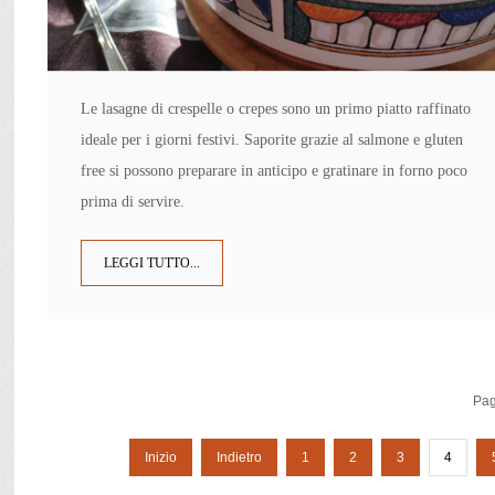
Le lasagne di crespelle o crepes s
ono un primo piatto
raffinato
ideale per i giorni festivi. Saporite grazie al salmone e gluten
free si possono
preparare in anticipo e gratinare in forno poco
prima di servire.
LEGGI TUTTO...
Pag
Inizio
Indietro
1
2
3
4