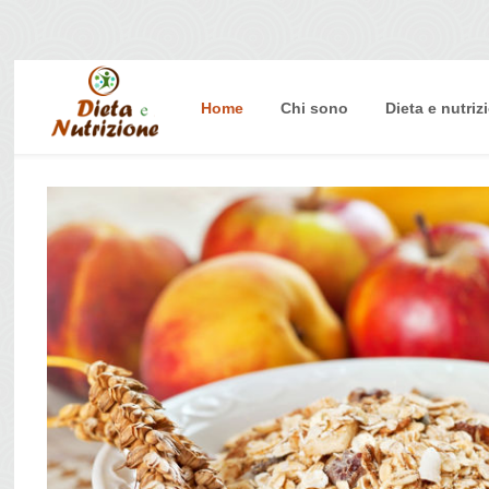
Home
Chi sono
Dieta e nutriz
Home
Chi sono
Dieta e nutrizione
Intolleranze
Terapie Naturali