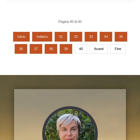
Pagina 40 di 40
Inizio
Indietro
31
32
33
34
35
36
37
38
39
40
Avanti
Fine