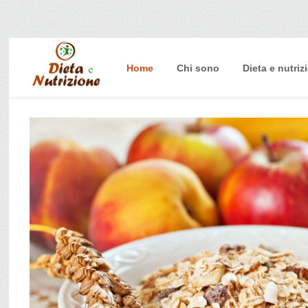
Home
Chi sono
Dieta e nutriz
Home
Chi sono
Dieta e nutrizione
Intolleranze
Terapie Naturali