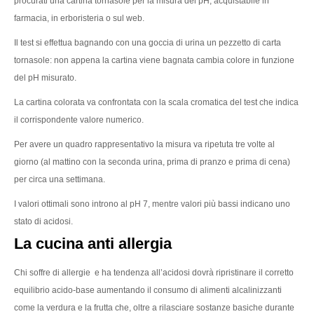
procurati una cartina tornasole per la misura del pH, acquistabile in
farmacia, in erboristeria o sul web.
Il test si effettua bagnando con una goccia di urina un pezzetto di carta
tornasole: non appena la cartina viene bagnata cambia colore in funzione
del pH misurato.
La cartina colorata va confrontata con la scala cromatica del test che indica
il corrispondente valore numerico.
Per avere un quadro rappresentativo la misura va ripetuta tre volte al
giorno (al mattino con la seconda urina, prima di pranzo e prima di cena)
per circa una settimana.
I valori ottimali sono introno al pH 7, mentre valori più bassi indicano uno
stato di acidosi.
La cucina anti allergia
Chi soffre di allergie e ha tendenza all’acidosi dovrà ripristinare il corretto
equilibrio acido-base aumentando il consumo di alimenti alcalinizzanti
come la verdura e la frutta che, oltre a rilasciare sostanze basiche durante