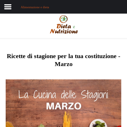
Alimentazione e dieta
Home
Chi sono
Dieta e nutrizione
Ricette di stagione per la tua costituzione -
Marzo
Intolleranze
Terapie Naturali