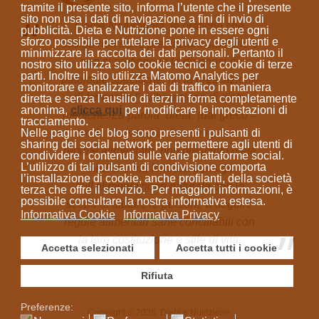
tramite il presente sito, informa l’utente che il presente
sito
non usa i dati di navigazione a fini di invio di
Come Naturopata, le pratiche che
pubblicità
. Dieta e Nutrizione
pone in essere ogni
sforzo possibile per tutelare la privacy degli utenti e
svolgo non sono prestazioni sanitarie e
minimizzare la raccolta dei dati personali
. Pertanto il
non si prefiggono la diagnosi di
nostro sito utilizza solo cookie tecnici e cookie di terze
parti. Inoltre il sito utilizza Matomo Analytics per
patologie specifiche, né la prescrizione
monitorare e analizzare i dati di traffico in maniera
di farmaci o l'elaborazione di diete
diretta e senza l’ausilio di terzi in forma completamente
anonima
,
clicca qui
per modificare le impostazioni di
mediche. La parola “dieta”
(dal greco =
tracciamento.
Nelle pagine del blog sono presenti i pulsanti di
modo di vivere)
indica sempre un
sharing dei social network per permettere agli utenti di
regime alimentare; non prescrivo diete
condividere i contenuti sulle varie piattaforme social.
L’utilizzo di tali pulsanti di condivisione comporta
mediche ma fornisco consigli
l’installazione di cookie, anche profilanti, della società
sull'alimentazione naturale con lo
terza che offre il servizio. Per maggiori informazioni, è
possibile consultare la nostra informativa estesa.
scopo di aiutare le persone a seguire
Informativa Cookie
Informativa Privacy
regole alimentari sane conciliabili con
la loro costituzione e stile di vita.
Accetta selezionati
Accetta tutti i cookie
Rifiuta
Preferenze:
Copyright © 2026. Dieta e Nutrizione.