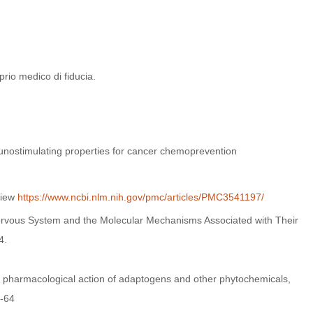
prio medico di fiducia.
munostimulating properties for cancer chemoprevention
view
https://www.ncbi.nlm.nih.gov/pmc/articles/PMC3541197/
ervous System and the Molecular Mechanisms Associated with Their
4.
he pharmacological action of adaptogens and other phytochemicals,
9-64