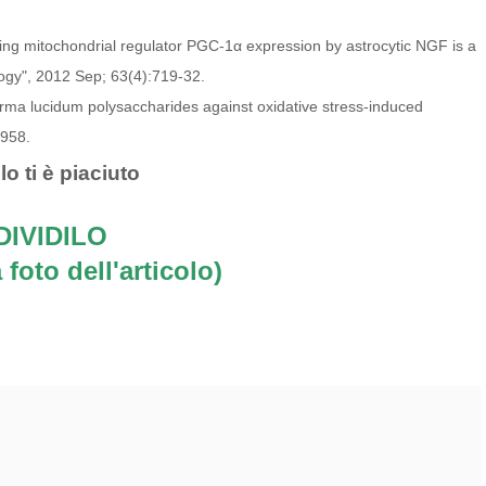
ting mitochondrial regulator PGC-1α expression by astrocytic NGF is a
logy", 2012 Sep; 63(4):719-32.
erma lucidum polysaccharides against oxidative stress-induced
–958.
lo ti è piaciuto
IVIDILO
 foto dell'articolo)