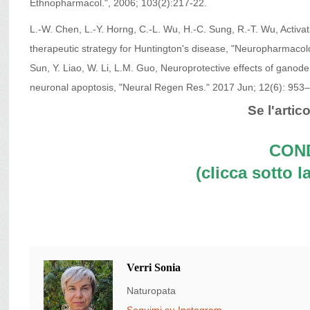
Ethnopharmacol.", 2006; 103(2):217-22.
L.-W. Chen, L.-Y. Horng, C.-L. Wu, H.-C. Sung, R.-T. Wu, Activa
therapeutic strategy for Huntington's disease, "Neuropharmaco
Sun, Y. Liao, W. Li, L.M. Guo, Neuroprotective effects of ganod
neuronal apoptosis, "Neural Regen Res." 2017 Jun; 12(6): 953
Se l'artico
COND
(clicca sotto la
Verri Sonia
Naturopata