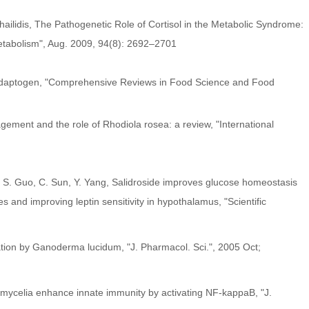
hailidis, The Pathogenetic Role of Cortisol in the Metabolic Syndrome:
etabolism", Aug. 2009, 94(8): 2692–2701
e Adaptogen, "Comprehensive Reviews in Food Science and Food
gement and the role of Rhodiola rosea: a review, "International
n, S. Guo, C. Sun, Y. Yang, Salidroside improves glucose homeostasis
s and improving leptin sensitivity in hypothalamus, "Scientific
tion by Ganoderma lucidum, "J. Pharmacol. Sci.", 2005 Oct;
mycelia enhance innate immunity by activating NF-kappaB, "J.