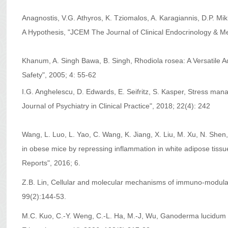
Anagnostis, V.G. Athyros, K. Tziomalos, A. Karagiannis, D.P. Mik
A Hypothesis, "JCEM The Journal of Clinical Endocrinology & M
Khanum, A. Singh Bawa, B. Singh, Rhodiola rosea: A Versatil
Safety", 2005; 4: 55-62
I.G. Anghelescu, D. Edwards, E. Seifritz, S. Kasper, Stress mana
Journal of Psychiatry in Clinical Practice", 2018; 22(4): 242
Wang, L. Luo, L. Yao, C. Wang, K. Jiang, X. Liu, M. Xu, N. She
in obese mice by repressing inflammation in white adipose tissue
Reports", 2016; 6.
Z.B. Lin, Cellular and molecular mechanisms of immuno-modula
99(2):144-53.
M.C. Kuo, C.-Y. Weng, C.-L. Ha, M.-J, Wu, Ganoderma lucidum 