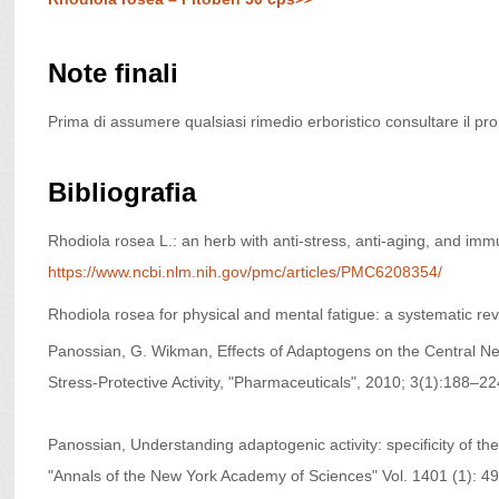
Note finali
Prima di assumere qualsiasi rimedio erboristico consultare il pro
Bibliografia
Rhodiola rosea L.: an herb with anti-stress, anti-aging, and im
https://www.ncbi.nlm.nih.gov/pmc/articles/PMC6208354/
Rhodiola rosea for physical and mental fatigue: a systematic re
Panossian, G. Wikman, Effects of Adaptogens on the Central N
Stress-Protective Activity, "Pharmaceuticals", 2010; 3(1):188–22
Panossian, Understanding adaptogenic activity: specificity of t
"Annals of the New York Academy of Sciences" Vol. 1401 (1): 4