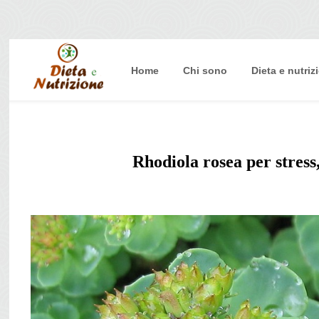
Home
Chi sono
Dieta e nutriz
Home
Chi sono
Dieta e nutrizione
Rhodiola rosea per stress,
Intolleranze
Terapie Naturali