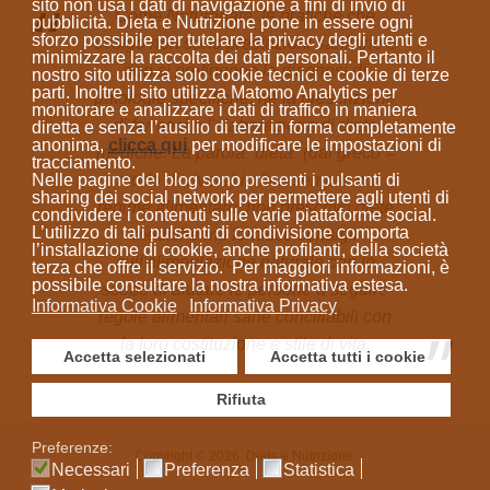
sito
non usa i dati di navigazione a fini di invio di
Come Naturopata, le pratiche che
pubblicità
. Dieta e Nutrizione
pone in essere ogni
sforzo possibile per tutelare la privacy degli utenti e
svolgo non sono prestazioni sanitarie e
minimizzare la raccolta dei dati personali
. Pertanto il
non si prefiggono la diagnosi di
nostro sito utilizza solo cookie tecnici e cookie di terze
parti. Inoltre il sito utilizza Matomo Analytics per
patologie specifiche, né la prescrizione
monitorare e analizzare i dati di traffico in maniera
di farmaci o l'elaborazione di diete
diretta e senza l’ausilio di terzi in forma completamente
anonima
,
clicca qui
per modificare le impostazioni di
mediche. La parola “dieta”
(dal greco =
tracciamento.
Nelle pagine del blog sono presenti i pulsanti di
modo di vivere)
indica sempre un
sharing dei social network per permettere agli utenti di
regime alimentare; non prescrivo diete
condividere i contenuti sulle varie piattaforme social.
L’utilizzo di tali pulsanti di condivisione comporta
mediche ma fornisco consigli
l’installazione di cookie, anche profilanti, della società
sull'alimentazione naturale con lo
terza che offre il servizio. Per maggiori informazioni, è
possibile consultare la nostra informativa estesa.
scopo di aiutare le persone a seguire
Informativa Cookie
Informativa Privacy
regole alimentari sane conciliabili con
la loro costituzione e stile di vita.
Accetta selezionati
Accetta tutti i cookie
Rifiuta
Preferenze:
Copyright © 2026. Dieta e Nutrizione.
Necessari
Preferenza
Statistica