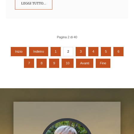
LEGGI TUTTO...
Pagina 2 di 40
Inizio
Indietro
1
2
3
4
5
6
7
8
9
10
Avanti
Fine