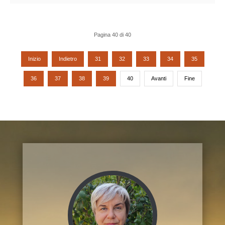
Pagina 40 di 40
Inizio
Indietro
31
32
33
34
35
36
37
38
39
40
Avanti
Fine