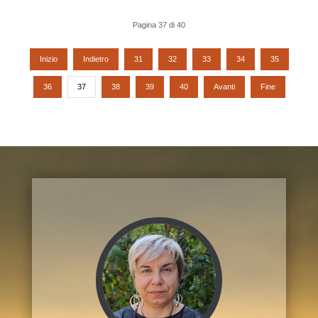
Pagina 37 di 40
Inizio
Indietro
31
32
33
34
35
36
37
38
39
40
Avanti
Fine