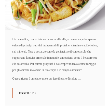
L'erba medica, conosciuta anche come alfa alfa, erba merica, erba spagna
è ricca di principi nutritivi indispensabili: proteine, vitamine e acido folico,
sali minerali, fibre e sostanze come la genisteina e il cumesterolo che
supportano l'attività ormonale femminile, antiossianti come il betacarotene
e la colorofilla. Per queste proprietà è da sempre utilizzata come foraggio
per gli animali, ma anche in fitoterapia e in campo alimentare.
Questa ricetta è un piatto unico per fare il pieno di salute …
LEGGI TUTTO...