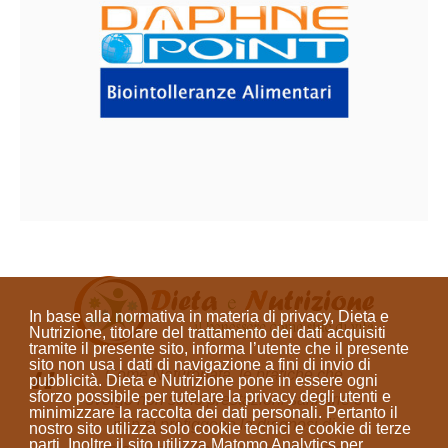
In base alla normativa in materia di privacy, Dieta e
Nutrizione, titolare del trattamento dei dati acquisiti
tramite il presente sito, informa l’utente che il presente
sito
non usa i dati di navigazione a fini di invio di
Come Naturopata, le pratiche che
pubblicità
. Dieta e Nutrizione
pone in essere ogni
sforzo possibile per tutelare la privacy degli utenti e
svolgo non sono prestazioni sanitarie e
minimizzare la raccolta dei dati personali
. Pertanto il
non si prefiggono la diagnosi di
nostro sito utilizza solo cookie tecnici e cookie di terze
parti. Inoltre il sito utilizza Matomo Analytics per