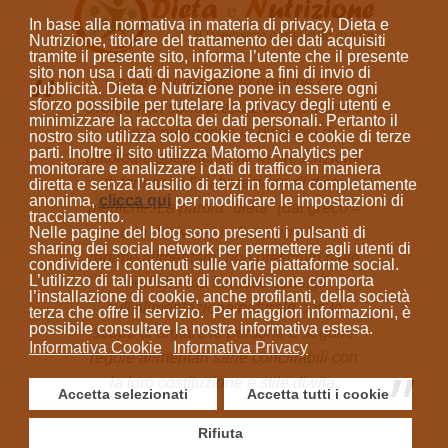
In base alla normativa in materia di privacy, Dieta e
Nutrizione, titolare del trattamento dei dati acquisiti
tramite il presente sito, informa l’utente che il presente
sito
non usa i dati di navigazione a fini di invio di
Come Naturopata, le pratiche che
pubblicità
. Dieta e Nutrizione
pone in essere ogni
sforzo possibile per tutelare la privacy degli utenti e
svolgo non sono prestazioni sanitarie e
minimizzare la raccolta dei dati personali
. Pertanto il
non si prefiggono la diagnosi di
nostro sito utilizza solo cookie tecnici e cookie di terze
parti. Inoltre il sito utilizza Matomo Analytics per
patologie specifiche, né la prescrizione
monitorare e analizzare i dati di traffico in maniera
di farmaci o l'elaborazione di diete
diretta e senza l’ausilio di terzi in forma completamente
anonima
,
clicca qui
per modificare le impostazioni di
mediche. La parola “dieta”
(dal greco =
tracciamento.
Nelle pagine del blog sono presenti i pulsanti di
modo di vivere)
indica sempre un
sharing dei social network per permettere agli utenti di
regime alimentare; non prescrivo diete
condividere i contenuti sulle varie piattaforme social.
L’utilizzo di tali pulsanti di condivisione comporta
mediche ma fornisco consigli
l’installazione di cookie, anche profilanti, della società
sull'alimentazione naturale con lo
terza che offre il servizio. Per maggiori informazioni, è
possibile consultare la nostra informativa estesa.
scopo di aiutare le persone a seguire
Informativa Cookie
Informativa Privacy
regole alimentari sane conciliabili con
la loro costituzione e stile di vita.
Accetta selezionati
Accetta tutti i cookie
Rifiuta