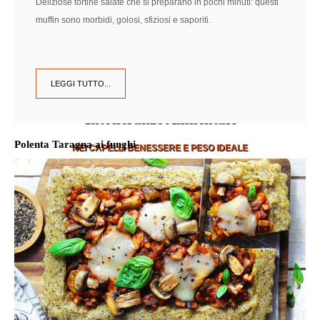
Deliziose tortine salate che si preparano in pochi minuti: questi
muffin sono morbidi, golosi, sfiziosi e saporiti.
LEGGI TUTTO...
Intolleranze Alimentari
Polenta Taragna ai funghi
NEI CAPELLI BENESSERE E PESO IDEALE
SCOPRI DI PIÙ