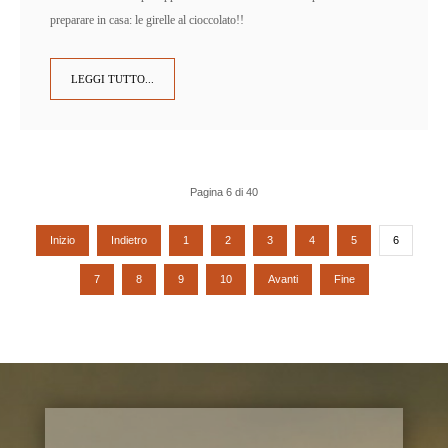
preparare in casa: le girelle al cioccolato!!
LEGGI TUTTO...
Pagina 6 di 40
Inizio
Indietro
1
2
3
4
5
6
7
8
9
10
Avanti
Fine